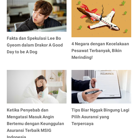
Fakta dan Spekulasi Lee Bo
4 Negara dengan Kecelakaan
Gyeom dalam Drakor A Good
Pesawat Terbanyak, Bikin
Day to be A Dog
Merinding!
Ketika Penyebab dan
Tips Biar Nggak Bingung Lagi
Mengatasi Masuk Angin
Pilih Asuransi yang
Bertemu dengan Keunggulan
Terpercaya
Asuransi Terbaik MSIG
Indonesia