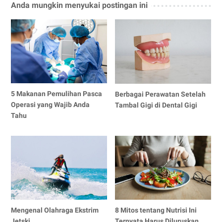
Anda mungkin menyukai postingan ini
5 Makanan Pemulihan Pasca
Berbagai Perawatan Setelah
Operasi yang Wajib Anda
Tambal Gigi di Dental Gigi
Tahu
Mengenal Olahraga Ekstrim
8 Mitos tentang Nutrisi Ini
Jetski
Ternyata Harus Diluruskan,